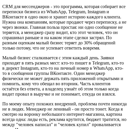
CRM для мессенджеров - это программа, которая собирает все
переписки бизнеса из WhatsApp, Telegram, Instagram и
ВКонтакте в одно окно и хранит историю каждого клиента.
Нужна она компаниям, которые продают через переписку, а не
через звонки. Главная польза простая: ни одно сообщение не
теряется, а менеджер сразу видит, кто этот человек, что он
спрашивал раньше и на каком этапе сделки застрял. По
разным оценкам малый бизнес теряет до 30% обращений
только потому, что не успевает ответить вовремя.
Малый бизнес сталкивается с этим каждый день. Заявки
приходят в пять разных мест: кто-то пишет в Telegram, кто-то
в директ Instagram, кто-то на личный номер в WhatsApp, кто-
то в сообщения группы ВКонтакте. Один менеджер
физически не может держать пять приложений открытыми и
помнить, кому что обещал во вторник. Часть клиентов
остаётся без ответа, а владелец узнаёт об этом только когда
видит провал в выручке и не понимает, откуда он взялся.
По моему опыту похожих внедрений, проблема почти никогда
не в людях. Менеджер не ленивый - он просто тонет. Когда я
смотрю на воронку небольшого интернет-магазина, картина
всегда одна: лиды есть, реклама крутится, бюджет тратится, но
между "человек написал" и "человек купил" проваливается