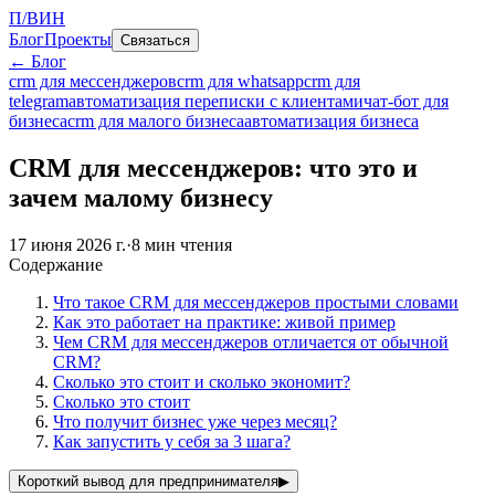
П/ВИН
Блог
Проекты
Связаться
← Блог
crm для мессенджеров
crm для whatsapp
crm для
telegram
автоматизация переписки с клиентами
чат-бот для
бизнеса
crm для малого бизнеса
автоматизация бизнеса
CRM для мессенджеров: что это и
зачем малому бизнесу
17 июня 2026 г.
·
8
мин чтения
Содержание
Что такое CRM для мессенджеров простыми словами
Как это работает на практике: живой пример
Чем CRM для мессенджеров отличается от обычной
CRM?
Сколько это стоит и сколько экономит?
Сколько это стоит
Что получит бизнес уже через месяц?
Как запустить у себя за 3 шага?
Короткий вывод для предпринимателя
▶