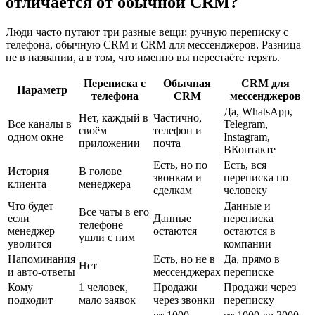
отличается от обычной CRM?
Люди часто путают три разные вещи: ручную переписку с
телефона, обычную CRM и CRM для мессенджеров. Разница
не в названии, а в том, что именно вы перестаёте терять.
Переписка с
Обычная
CRM для
Параметр
телефона
CRM
мессенджеров
Да, WhatsApp,
Нет, каждый в
Частично,
Все каналы в
Telegram,
своём
телефон и
одном окне
Instagram,
приложении
почта
ВКонтакте
Есть, но по
Есть, вся
История
В голове
звонкам и
переписка по
клиента
менеджера
сделкам
человеку
Что будет
Данные и
Все чаты в его
если
Данные
переписка
телефоне
менеджер
остаются
остаются в
ушли с ним
уволится
компании
Напоминания
Есть, но не в
Да, прямо в
Нет
и авто-ответы
мессенджерах
переписке
Кому
1 человек,
Продажи
Продажи через
подходит
мало заявок
через звонки
переписку