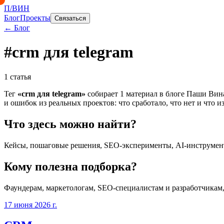
П/ВИН
Блог
Проекты
Связаться
← Блог
#
crm для telegram
1
статья
Тег
«
crm для telegram
»
собирает
1
материал
в блоге Паши Вина 
и ошибок из реальных проектов: что сработало, что нет и что и
Что здесь можно найти?
Кейсы, пошаговые решения, SEO-эксперименты, AI-инструмент
Кому полезна подборка?
Фаундерам, маркетологам, SEO-специалистам и разработчикам
17 июня 2026 г.