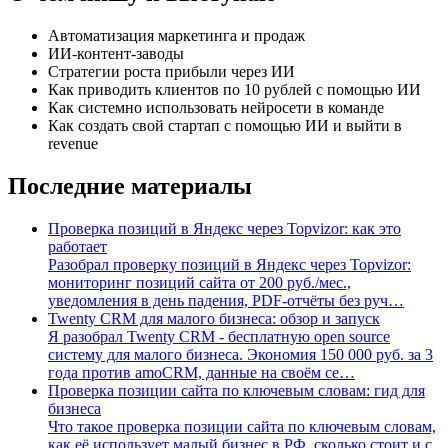
Автоматизация маркетинга и продаж
ИИ-контент-заводы
Стратегии роста прибыли через ИИ
Как приводить клиентов по 10 рублей с помощью ИИ
Как системно использовать нейросети в команде
Как создать свой стартап с помощью ИИ и выйти в
revenue
Последние материалы
Проверка позиций в Яндекс через Topvizor: как это
работает
Разобрал проверку позиций в Яндекс через Topvizor:
мониторинг позиций сайта от 200 руб./мес.,
уведомления в день падения, PDF-отчёты без руч
…
Twenty CRM для малого бизнеса: обзор и запуск
Я разобрал Twenty CRM - бесплатную open source
систему для малого бизнеса. Экономия 150 000 руб. за 3
года против amoCRM, данные на своём се
…
Проверка позиции сайта по ключевым словам: гид для
бизнеса
Что такое проверка позиции сайта по ключевым словам,
как её использует малый бизнес в РФ, сколько стоит и с