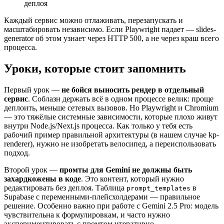
деплоя
Каждый сервис можно отлаживать, перезапускать и
масштабировать независимо. Если Playwright падает — slides-
generator об этом узнает через HTTP 500, а не через краш всего
процесса.
Уроки, которые стоит запомнить
Первый урок —
не бойся выносить рендер в отдельный
сервис
. Соблазн держать всё в одном процессе велик: проще
деплоить, меньше сетевых вызовов. Но Playwright и Chromium
— это тяжёлые системные зависимости, которые плохо живут
внутри Node.js/Next.js процесса. Как только у тебя есть
рабочий пример правильной архитектуры (в нашем случае kp-
renderer), нужно не изобретать велосипед, а переиспользовать
подход.
Второй урок —
промты для Gemini не должны быть
захардкожены в коде
. Это контент, который нужно
редактировать без деплоя. Таблица
в
prompt_templates
Supabase с переменными-плейсхолдерами — правильное
решение. Особенно важно при работе с Gemini 2.5 Pro: модель
чувствительна к формулировкам, и часто нужно
экспериментировать с промтом итеративно.