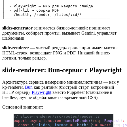
│                                              │

│  - Playwright → PNG для каждого слайда       │

│  - pdf-lib → сборка PDF                      │

│  - /health, /render, /files/:id/*            │

slides-generator
занимается бизнес-логикой: принимает
документы, собирает промты, вызывает Gemini, управляет
шаблонами.
slide-renderer
— чистый рендер-сервис: принимает массив
HTML-строк, возвращает PNG и PDF. Никакой бизнес-
логики, только рендер.
slide-renderer: Bun-сервис с Playwright
Архитектура сервиса намеренно минималистичная — как у
kp-renderer.
Bun
как рантайм (быстрый старт, встроенный
HTTP-сервер),
Playwright
вместо Puppeteer (стабильнее в
headless, лучше обрабатывает современный CSS).
Основной эндпоинт:
// slide-renderer/src/routes/render.ts
export
 async
 function
 handleRender
(
req
:
 Request
)
:
 
  const
 { 
slides
, 
format
 =
 'both'
 } 
=
 await
 req.
js