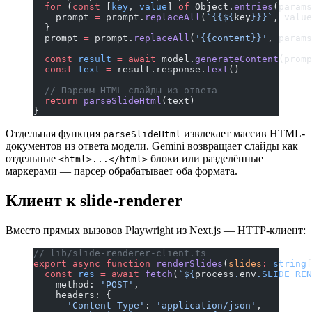
  for
 (
const
 [
key
, 
value
] 
of
 Object.
entries
(params
    prompt 
=
 prompt.
replaceAll
(
`{{${
key
}}}`
, value
  }
  prompt 
=
 prompt.
replaceAll
(
'{{content}}'
, params
  const
 result
 =
 await
 model.
generateContent
(promp
  const
 text
 =
 result.response.
text
()
  // Парсим HTML слайды из ответа
  return
 parseSlideHtml
(text)
}
Отдельная функция
извлекает массив HTML-
parseSlideHtml
документов из ответа модели. Gemini возвращает слайды как
отдельные
блоки или разделённые
<html>...</html>
маркерами — парсер обрабатывает оба формата.
Клиент к slide-renderer
Вместо прямых вызовов Playwright из Next.js — HTTP-клиент:
// lib/slide-renderer-client.ts
export
 async
 function
 renderSlides
(
slides
:
 string
[
  const
 res
 =
 await
 fetch
(
`${
process
.
env
.
SLIDE_REN
    method: 
'POST'
,
    headers: {
      'Content-Type'
: 
'application/json'
,