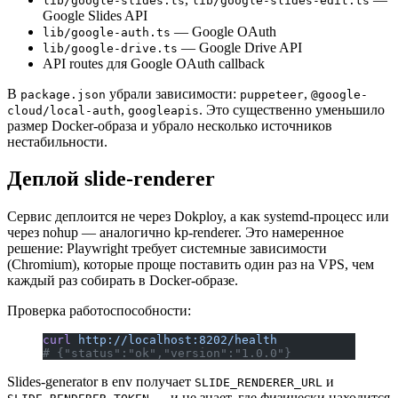
lib/google-slides.ts
lib/google-slides-edit.ts
Google Slides API
— Google OAuth
lib/google-auth.ts
— Google Drive API
lib/google-drive.ts
API routes для Google OAuth callback
В
убрали зависимости:
,
package.json
puppeteer
@google-
,
. Это существенно уменьшило
cloud/local-auth
googleapis
размер Docker-образа и убрало несколько источников
нестабильности.
Деплой slide-renderer
Сервис деплоится не через Dokploy, а как systemd-процесс или
через nohup — аналогично kp-renderer. Это намеренное
решение: Playwright требует системные зависимости
(Chromium), которые проще поставить один раз на VPS, чем
каждый раз собирать в Docker-образе.
Проверка работоспособности:
curl
 http://localhost:8202/health
# {"status":"ok","version":"1.0.0"}
Slides-generator в env получает
и
SLIDE_RENDERER_URL
— и не знает, где физически находится