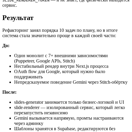
SLIDE_RENDERER_TOKEN
сервис.
Результат
Рефакторинг занял порядка 10 задач по плану, но в итоге
система стала значительно проще в каждой своей части:
До:
Один монолит с 7+ внешними зависимостями
(Puppeteer, Google APIs, Stitch)
Нестабильный рендер внутри Next.js процесса
OAuth flow для Google, который нужно было
поддерживать
Непредсказуемое поведение Gemini через Stitch-обёртку
После:
slides-generator занимается только бизнес-логикой и UI
slide-renderer — изолированный сервис, который легко
перезапустить независимо
Gemini вызывается напрямую, промты настраиваются
через админку
Шаблоны хранятся в Supabase, редактируются без