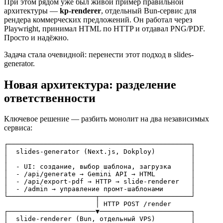
При этом рядом уже был живой пример правильной
архитектуры —
kp-renderer
, отдельный Bun-сервис для
рендера коммерческих предложений. Он работал через
Playwright, принимал HTML по HTTP и отдавал PNG/PDF.
Просто и надёжно.
Задача стала очевидной: перенести этот подход в slides-
generator.
Новая архитектура: разделение
ответственности
Ключевое решение — разбить монолит на два независимых
сервиса:
┌──────────────────────────────────────────────┐

│  slides-generator (Next.js, Dokploy)         │

│                                              │

│  - UI: создание, выбор шаблона, загрузка     │

│  - /api/generate → Gemini API → HTML         │

│  - /api/export-pdf → HTTP → slide-renderer   │

│  - /admin → управление промт-шаблонами       │

└──────────────────────┬───────────────────────┘

                       │ HTTP POST /render

┌──────────────────────▼───────────────────────┐

│  slide-renderer (Bun, отдельный VPS)         │
