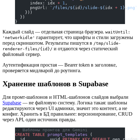
      index: idx 
+
 1
,
      pngUrl: 
`/files/${
id
}/slide-${
idx
 +
 1
}.png`
    }))
  })
}
Каждый слайд — отдельная страница браузера.
waitUntil:
гарантирует, что шрифты и стили загружены
'networkidle'
перед скриншотом. Результаты пишутся в
/tmp/slide-
и отдаются через статический
renderer-files/{id}/
файловый сервер.
Аутентификация простая — Bearer token в заголовке,
проверяется мидлварой до роутинга.
Хранение шаблонов в Supabase
Для промт-шаблонов и HTML-шаблонов слайдов выбрали
Supabase
— не файловую систему. Логика такая: шаблоны
редактируются через UI админки, значит это контент, а не
конфиг. Хранить в БД правильнее: версионирование, CRUD
через API, один источник правды.
-- Шаблоны промтов для Gemini
CREATE
 TABLE
 prompt_templates
 (
  id          uuid 
PRIMARY KEY
 DEFAULT
 gen_random_