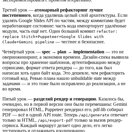
Третий урок —
атомарный рефакторинг лучше
постепенного
, когда удаляешь целый слой архитектуры. Если
удалять Google Slides API по частям, между коммитами будет
неработающее состояние: часть кода импортирует удалённые
модули, часть ещё нет. Один большой коммит
refactor:
replace Stitch+Puppeteer+Google Slides with
— честнее и безопаснее.
Claude+Gemini pipeline
Четвёртый урок —
spec → plan → implementation
— это не
оверинжиниринг, а экономия времени. Дизайн-спека выявила
вопросы про хранение шаблонов, аутентификацию между
сервисами, формат ответа рендера — до того, как был
написан хоть один байт кода. Это дешевле, чем рефакторить
готовый код. Ревью плана нашло unbuildable state между
задачами — и это тоже было исправлено до реализации, а не
во время.
Пятый урок —
разделяй рендер и генерацию
. Казалось бы,
очевидно, но в первой версии они были перемешаны: Gemini
генерировал HTML, Puppeteer рендерил его, pdf-lib собирал
PDF — всё в одной API route. Теперь
отвечает
/api/generate
только за HTML,
только за вызов рендер-
/api/export-pdf
сервиса. Каждый маршрут делает одно дело, его легко
тестировать и отлаживать изолированно.