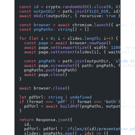
  const
 id
 =
 crypto.
randomUUID
().
slice
(
0
, 
8
)
  const
 outputDir
 =
 path.
join
(
FILES_DIR
, id)
  await
 mkdir
(outputDir, { recursive: 
true
 })
  const
 browser
 =
 await
 chromium.
launch
({ args: [
'
  const
 pngPaths
:
 string
[] 
=
 []
  for
 (
let
 i 
=
 0
; i 
<
 slides.
length
; i
++
) {
    const
 page
 =
 await
 browser.
newPage
()
    await
 page.
setViewportSize
({ width: 
1280
, heig
    await
 page.
setContent
(slides[i], { waitUntil: 
    const
 pngPath
 =
 path.
join
(outputDir, 
`slide-${
    await
 page.
screenshot
({ path: pngPath, fullPag
    pngPaths.
push
(pngPath)
    await
 page.
close
()
  }
  await
 browser.
close
()
  let
 pdfUrl
:
 string
 |
 undefined
  if
 (format 
===
 'pdf'
 ||
 format 
===
 'both'
) {
    pdfUrl 
=
 await
 buildPdf
(pngPaths, outputDir, i
  }
  return
 Response.
json
({
    id,
    pdfUrl: pdfUrl 
?
 `/files/${
id
}/presentation.pd
    slides: pngPaths.
map
((
_
, 
idx
) 
=>
 ({