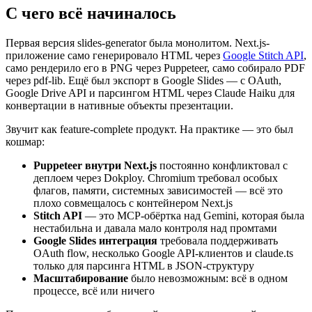
С чего всё начиналось
Первая версия slides-generator была монолитом. Next.js-
приложение само генерировало HTML через
Google Stitch API
,
само рендерило его в PNG через Puppeteer, само собирало PDF
через pdf-lib. Ещё был экспорт в Google Slides — с OAuth,
Google Drive API и парсингом HTML через Claude Haiku для
конвертации в нативные объекты презентации.
Звучит как feature-complete продукт. На практике — это был
кошмар:
Puppeteer внутри Next.js
постоянно конфликтовал с
деплоем через Dokploy. Chromium требовал особых
флагов, памяти, системных зависимостей — всё это
плохо совмещалось с контейнером Next.js
Stitch API
— это MCP-обёртка над Gemini, которая была
нестабильна и давала мало контроля над промтами
Google Slides интеграция
требовала поддерживать
OAuth flow, несколько Google API-клиентов и claude.ts
только для парсинга HTML в JSON-структуру
Масштабирование
было невозможным: всё в одном
процессе, всё или ничего