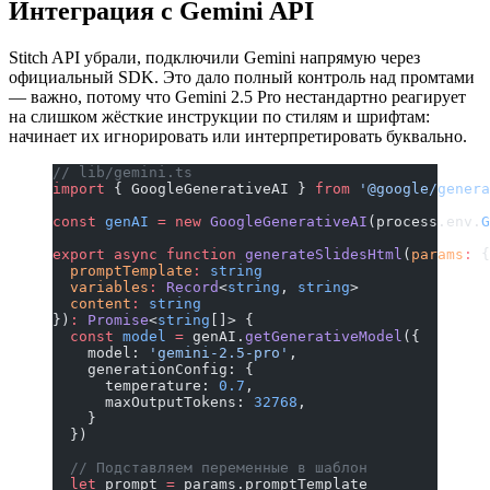
Интеграция с Gemini API
Stitch API убрали, подключили Gemini напрямую через
официальный SDK. Это дало полный контроль над промтами
— важно, потому что Gemini 2.5 Pro нестандартно реагирует
на слишком жёсткие инструкции по стилям и шрифтам:
начинает их игнорировать или интерпретировать буквально.
// lib/gemini.ts
import
 { GoogleGenerativeAI } 
from
 '@google/genera
const
 genAI
 =
 new
 GoogleGenerativeAI
(process.env.
G
export
 async
 function
 generateSlidesHtml
(
params
:
 {
  promptTemplate
:
 string
  variables
:
 Record
<
string
, 
string
>
  content
:
 string
})
:
 Promise
<
string
[]> {
  const
 model
 =
 genAI.
getGenerativeModel
({
    model: 
'gemini-2.5-pro'
,
    generationConfig: {
      temperature: 
0.7
,
      maxOutputTokens: 
32768
,
    }
  })
  // Подставляем переменные в шаблон
  let
 prompt 
=
 params.promptTemplate