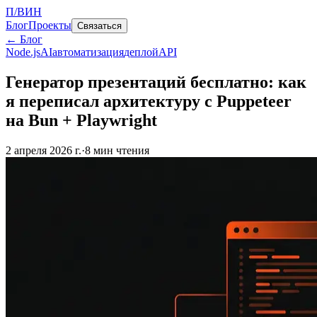
П/ВИН
Блог
Проекты
Связаться
← Блог
Node.js
AI
автоматизация
деплой
API
Генератор презентаций бесплатно: как
я переписал архитектуру с Puppeteer
на Bun + Playwright
2 апреля 2026 г.
·
8
мин чтения