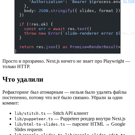
      'Authorization'
: 
`Bearer ${
process
.
env
.
SLIDE
    },
    body: 
JSON
.
stringify
({ slides, format })
  })
  if
 (
!
res.ok) {
    const
 err
 =
 await
 res.
text
()
    throw
 new
 Error
(
`slide-renderer error ${
res
.
st
  }
  return
 res.
json
() 
as
 Promise
<
RenderResult
>
}
Просто и прозрачно. Next.js ничего не знает про Playwright —
только HTTP.
Что удалили
Рефакторинг был атомарным — нельзя было удалять файлы
постепенно, потому что всё было связано. Убрали за один
коммит:
— Stitch API клиент
lib/stitch.ts
— Puppeteer рендер внутри Next.js
lib/puppeteer.ts
— парсинг HTML → Google
lib/html-to-slides.ts
Slides requests
,
—