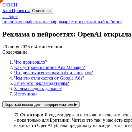
П/ВИН
Блог
Проекты
Связаться
← Блог
новости
openai
реклама
chatgpt
маркетинг
рекламный кабинет
Реклама в нейросетях: OpenAI открыла
20 июня 2026 г.
·
4
мин чтения
Содержание
Что произошло?
Как устроен кабинет Ads Manager?
Что делать агентствам и фрилансерам?
Чем это отличается от Google Ads?
Зачем это рекламодателям?
За чем следить дальше?
Источники
Короткий вывод для предпринимателя
▶
💬
От автора:
Я годами держал в голове мысль, что рекла
- пока только для Британии. Читаю это так: у нас есть к
важно, что OpenAI убрала предоплату на входе - это сигн