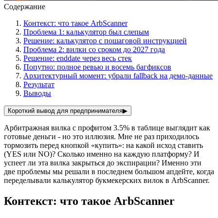
Содержание
Контекст: что такое ArbScanner
Проблема 1: калькулятор был слепым
Решение: калькулятор с пошаговой инструкцией
Проблема 2: вилки со сроком до 2027 года
Решение: enddate через весь стек
Попутно: полное ревью и восемь багфиксов
Архитектурный момент: убрали fallback на демо-данные
Результат
Выводы
Короткий вывод для предпринимателя
▶
Арбитражная вилка с профитом 3.5% в таблице выглядит как
готовые деньги - но это иллюзия. Мне не раз приходилось
тормозить перед кнопкой «купить»: на какой исход ставить
(YES или NO)? Сколько именно на каждую платформу? И
успеет ли эта вилка закрыться до экспирации? Именно эти
две проблемы мы решали в последнем большом апдейте, когда
переделывали калькулятор букмекерских вилок в ArbScanner.
Контекст: что такое ArbScanner