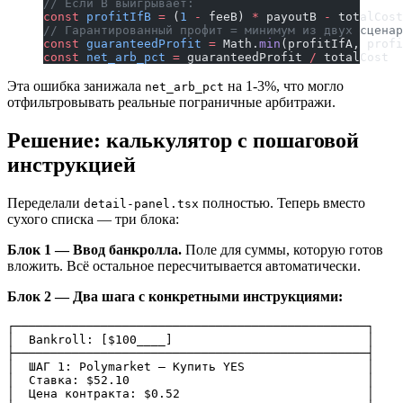
// Если B выигрывает:
const
 profitIfB
 =
 (
1
 -
 feeB) 
*
 payoutB 
-
 totalCost
// Гарантированный профит = минимум из двух сценар
const
 guaranteedProfit
 =
 Math.
min
(profitIfA, profi
const
 net_arb_pct
 =
 guaranteedProfit 
/
 totalCost
Эта ошибка занижала
на 1-3%, что могло
net_arb_pct
отфильтровывать реальные пограничные арбитражи.
Решение: калькулятор с пошаговой
инструкцией
Переделали
полностью. Теперь вместо
detail-panel.tsx
сухого списка — три блока:
Блок 1 — Ввод банкролла.
Поле для суммы, которую готов
вложить. Всё остальное пересчитывается автоматически.
Блок 2 — Два шага с конкретными инструкциями:
┌─────────────────────────────────────────────────┐

│  Bankroll: [$100____]                           │

├─────────────────────────────────────────────────┤

│  ШАГ 1: Polymarket — Купить YES                 │

│  Ставка: $52.10                                 │

│  Цена контракта: $0.52                          │
