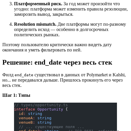
Платформенный риск.
За год может произойти что
угодно: платформа может изменить правила резолюции,
заморозить вывод, закрыться.
Resolution mismatch.
Две платформы могут по-разному
определить исход — особенно в долгосрочных
политических рынках.
Поэтому пользователю критически важно видеть дату
окончания и уметь фильтровать по ней.
Решение: end_date через весь стек
Филд
существовал в данных от Polymarket и Kalshi,
end_date
но... не передавался дальше. Пришлось прокинуть его через
весь стек.
Шаг 1: Типы
// types/opportunity.ts
interface
 Opportunity
 {
  id
:
 string
  venueA
:
 string
  venueB
:
 string
  // ... существующие поля ...