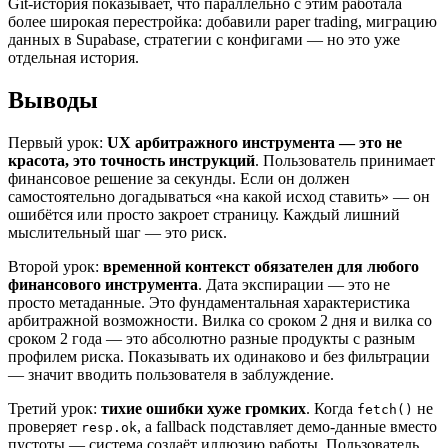
Git-история показывает, что параллельно с этим работала
более широкая перестройка: добавили paper trading, миграцию
данных в Supabase, стратегии с конфигами — но это уже
отдельная история.
Выводы
Первый урок:
UX арбитражного инструмента — это не
красота, это точность инструкций
. Пользователь принимает
финансовое решение за секунды. Если он должен
самостоятельно догадываться «на какой исход ставить» — он
ошибётся или просто закроет страницу. Каждый лишний
мыслительный шаг — это риск.
Второй урок:
временной контекст обязателен для любого
финансового инструмента
. Дата экспирации — это не
просто метаданные. Это фундаментальная характеристика
арбитражной возможности. Вилка со сроком 2 дня и вилка со
сроком 2 года — это абсолютно разные продукты с разным
профилем риска. Показывать их одинаково и без фильтрации
— значит вводить пользователя в заблуждение.
Третий урок:
тихие ошибки хуже громких
. Когда
не
fetch()
проверяет
, а fallback подставляет демо-данные вместо
resp.ok
пустоты — система создаёт иллюзию работы. Пользователь