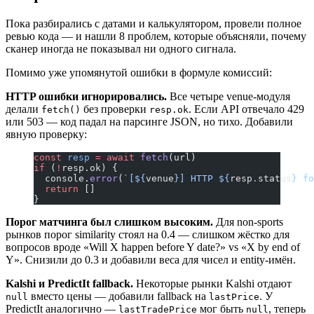
Пока разбирались с датами и калькулятором, провели полное
ревью кода — и нашли 8 проблем, которые объясняли, почему
сканер иногда не показывал ни одного сигнала.
Помимо уже упомянутой ошибки в формуле комиссий:
HTTP ошибки игнорировались.
Все четыре venue-модуля
делали
без проверки
. Если API отвечало 429
fetch()
resp.ok
или 503 — код падал на парсинге JSON, но тихо. Добавили
явную проверку:
const
 resp
 =
 await
 fetch
(url)
if
 (
!
resp.ok) {
  console.
error
(
`[${
venue
}] HTTP ${
resp
.
status
} fo
  return
 []
}
Порог матчинга был слишком высоким.
Для non-sports
рынков порог similarity стоял на 0.4 — слишком жёстко для
вопросов вроде «Will X happen before Y date?» vs «X by end of
Y». Снизили до 0.3 и добавили веса для чисел и entity-имён.
Kalshi и PredictIt fallback.
Некоторые рынки Kalshi отдают
вместо цены — добавили fallback на
. У
null
lastPrice
PredictIt аналогично —
мог быть
, теперь
lastTradePrice
null