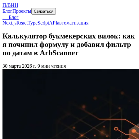
П/ВИН
Блог
Проекты
Связаться
← Блог
Next.js
React
TypeScript
API
автоматизация
Калькулятор букмекерских вилок: как
я починил формулу и добавил фильтр
по датам в ArbScanner
30 марта 2026 г.
·
9
мин чтения