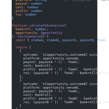
  payout
:
 number
  cost
:
 number
  profit
:
 number
  roi
:
 number
}
function
 calculateScenarios
(
  bankroll
:
 number
,
  opportunity
:
 Opportunity
)
:
 CalcScenario
[] {
  const
 { 
stakeA
, 
stakeB
, 
payoutA
, 
payoutB
, 
feeA
, 
  return
 [
    {
      outcome: 
`${
opportunity
.
outcomeA
} wins`
,
      platform: opportunity.venueA,
      payout: payoutA 
*
 (
1
 -
 feeA),
      cost: bankroll,
      profit: payoutA 
*
 (
1
 -
 feeA) 
-
 bankroll,
      roi: (payoutA 
*
 (
1
 -
 feeA) 
-
 bankroll) 
/
 ban
    },
    {
      outcome: 
`${
opportunity
.
outcomeB
} wins`
,
      platform: opportunity.venueB,
      payout: payoutB 
*
 (
1
 -
 feeB),
      cost: bankroll,
      profit: payoutB 
*
 (
1
 -
 feeB) 
-
 bankroll,
      roi: (payoutB 
*
 (
1
 -
 feeB) 
-
 bankroll) 
/
 ban
    }