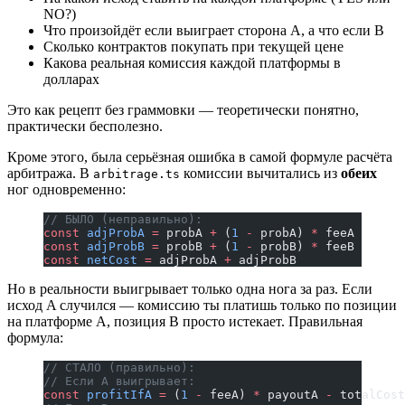
NO?)
Что произойдёт если выиграет сторона A, а что если B
Сколько контрактов покупать при текущей цене
Какова реальная комиссия каждой платформы в
долларах
Это как рецепт без граммовки — теоретически понятно,
практически бесполезно.
Кроме этого, была серьёзная ошибка в самой формуле расчёта
арбитража. В
комиссии вычитались из
обеих
arbitrage.ts
ног одновременно:
// БЫЛО (неправильно):
const
 adjProbA
 =
 probA 
+
 (
1
 -
 probA) 
*
 feeA
const
 adjProbB
 =
 probB 
+
 (
1
 -
 probB) 
*
 feeB
const
 netCost
 =
 adjProbA 
+
 adjProbB
Но в реальности выигрывает только одна нога за раз. Если
исход A случился — комиссию ты платишь только по позиции
на платформе A, позиция B просто истекает. Правильная
формула:
// СТАЛО (правильно):
// Если A выигрывает:
const
 profitIfA
 =
 (
1
 -
 feeA) 
*
 payoutA 
-
 totalCost