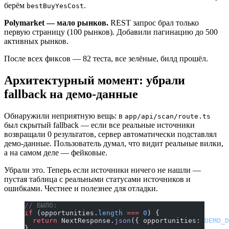
берём
.
bestBuyYesCost
Polymarket — мало рынков.
REST запрос брал только
первую страницу (100 рынков). Добавили пагинацию до 500
активных рынков.
После всех фиксов — 82 теста, все зелёные, билд прошёл.
Архитектурный момент: убрали
fallback на демо-данные
Обнаружили неприятную вещь: в
app/api/scan/route.ts
был скрытый fallback — если все реальные источники
возвращали 0 результатов, сервер автоматически подставлял
демо-данные. Пользователь думал, что видит реальные вилки,
а на самом деле — фейковые.
Убрали это. Теперь если источники ничего не нашли —
пустая таблица с реальными статусами источников и
ошибками. Честнее и полезнее для отладки.
// БЫЛО:
if
 (opportunities.
length
 ===
 0
) {
  return
 NextResponse.
json
({ opportunities: 
DEMO_D
}