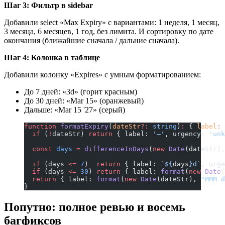
Шаг 3: Фильтр в sidebar
Добавили select «Max Expiry» с вариантами: 1 неделя, 1 месяц,
3 месяца, 6 месяцев, 1 год, без лимита. И сортировку по дате
окончания (ближайшие сначала / дальние сначала).
Шаг 4: Колонка в таблице
Добавили колонку «Expires» с умным форматированием:
До 7 дней: «3d» (горит красным)
До 30 дней: «Mar 15» (оранжевый)
Дальше: «Mar 15 '27» (серый)
function
 formatExpiry
(
dateStr
?:
 string
)
:
 { 
label
:
 
  if
 (
!
dateStr) 
return
 { label: 
'—'
, urgency: 
'unk
  const
 days
 =
 differenceInDays
(
new
 Date
(dateStr),
  if
 (days 
<=
 7
)  
return
 { label: 
`${
days
}d`
, urge
  if
 (days 
<=
 30
) 
return
 { label: 
format
(
new
 Date
(
  return
 { label: 
format
(
new
 Date
(dateStr), 
"MMM d
}
Попутно: полное ревью и восемь
багфиксов