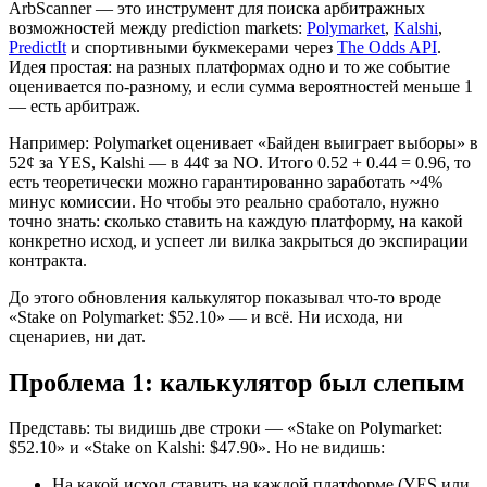
ArbScanner — это инструмент для поиска арбитражных
возможностей между prediction markets:
Polymarket
,
Kalshi
,
PredictIt
и спортивными букмекерами через
The Odds API
.
Идея простая: на разных платформах одно и то же событие
оценивается по-разному, и если сумма вероятностей меньше 1
— есть арбитраж.
Например: Polymarket оценивает «Байден выиграет выборы» в
52¢ за YES, Kalshi — в 44¢ за NO. Итого 0.52 + 0.44 = 0.96, то
есть теоретически можно гарантированно заработать ~4%
минус комиссии. Но чтобы это реально сработало, нужно
точно знать: сколько ставить на каждую платформу, на какой
конкретно исход, и успеет ли вилка закрыться до экспирации
контракта.
До этого обновления калькулятор показывал что-то вроде
«Stake on Polymarket: $52.10» — и всё. Ни исхода, ни
сценариев, ни дат.
Проблема 1: калькулятор был слепым
Представь: ты видишь две строки — «Stake on Polymarket:
$52.10» и «Stake on Kalshi: $47.90». Но не видишь:
На какой исход ставить на каждой платформе (YES или