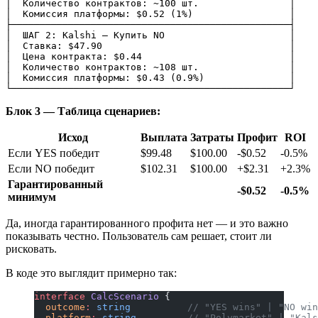
│  Количество контрактов: ~100 шт.                │

│  Комиссия платформы: $0.52 (1%)                 │

├─────────────────────────────────────────────────┤

│  ШАГ 2: Kalshi — Купить NO                      │

│  Ставка: $47.90                                 │

│  Цена контракта: $0.44                          │

│  Количество контрактов: ~108 шт.                │

│  Комиссия платформы: $0.43 (0.9%)               │

Блок 3 — Таблица сценариев:
Исход
Выплата
Затраты
Профит
ROI
Если YES победит
$99.48
$100.00
-$0.52
-0.5%
Если NO победит
$102.31
$100.00
+$2.31
+2.3%
Гарантированный
-$0.52
-0.5%
минимум
Да, иногда гарантированного профита нет — и это важно
показывать честно. Пользователь сам решает, стоит ли
рисковать.
В коде это выглядит примерно так:
interface
 CalcScenario
 {
  outcome
:
 string
          // "YES wins" | "NO win
  platform
:
 string
         // "Polymarket" | "Kals