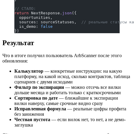
// СТАЛО:
return
 NextResponse.
json
({
  opportunities,
  sources: sourceStatuses,  
// реальные статусы ка
  is_demo: 
false
})
Результат
Что в итоге получил пользователь ArbScanner после этого
обновления:
Калькулятор
— конкретные инструкции: на какую
платформу, на какой исход, сколько контрактов, таблица
сценариев с двумя исходами
Фильтр по экспирации
— можно отсечь все вилки
дольше месяца и работать только с краткосрочными
Сортировка по дате
— ближайшие к экспирации
вилки наверху, самые срочные видно сразу
Исправленная формула
— реальные цифры профита
без занижения
Честная пустота
— если вилок нет, то нет, а не демо-
заглушка