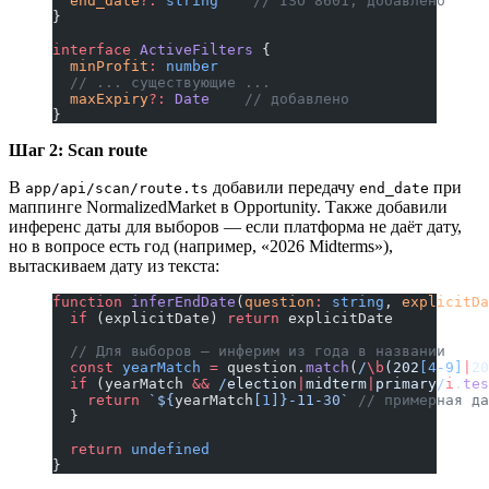
  end_date
?:
 string
    // ISO 8601, добавлено
}
interface
 ActiveFilters
 {
  minProfit
:
 number
  // ... существующие ...
  maxExpiry
?:
 Date
    // добавлено
}
Шаг 2: Scan route
В
добавили передачу
при
app/api/scan/route.ts
end_date
маппинге NormalizedMarket в Opportunity. Также добавили
инференс даты для выборов — если платформа не даёт дату,
но в вопросе есть год (например, «2026 Midterms»),
вытаскиваем дату из текста:
function
 inferEndDate
(
question
:
 string
, 
explicitDa
  if
 (explicitDate) 
return
 explicitDate
  // Для выборов — инферим из года в названии
  const
 yearMatch
 =
 question.
match
(
/
\b
(202
[4-9]
|
20
  if
 (yearMatch 
&&
 /
election
|
midterm
|
primary
/
i
.
tes
    return
 `${
yearMatch
[
1
]
}-11-30`
 // примерная да
  }
  return
 undefined
}