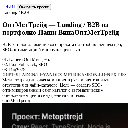
П/ВИН
Обсудить проект
Landing / B2B
ОптМетТрейд
—
Landing / B2B
из
портфолио Паши Вина
ОптМетТрейд
B2B-каталог алюминиевого проката с автообновлением цен,
SEO-оптимизацией и промо-каруселью.
01. Клиент
ОптМетТрейд
02. Роль
Full-stack, SEO
03. Год
2026
RIPT
•
SHADCN/UI
•
YANDEX METRIKA
•
JSON-LD
•
NEXT.JS
•
TY
Металлотрейдинговая компания теряла клиентов из-за
отсутствия онлайн-каталога.
Цель — создать SEO-
оптимизированный сайт-каталог с автоматическим
обновлением цен из внутренней системы.
ОптМетТрейд