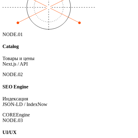
NODE.
01
Catalog
Товары и цены
Next.js / API
NODE.
02
SEO Engine
Индексация
JSON-LD / IndexNow
CORE
Engine
NODE.
03
UI/UX