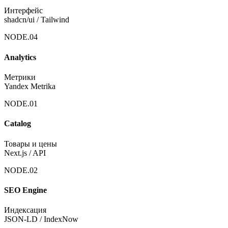
Интерфейс
shadcn/ui / Tailwind
NODE.
04
Analytics
Метрики
Yandex Metrika
NODE.
01
Catalog
Товары и цены
Next.js / API
NODE.
02
SEO Engine
Индексация
JSON-LD / IndexNow