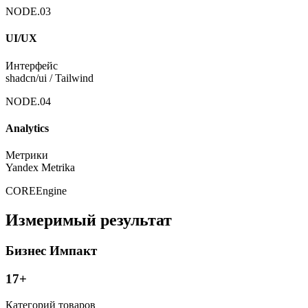
NODE.
03
UI/UX
Интерфейс
shadcn/ui / Tailwind
NODE.
04
Analytics
Метрики
Yandex Metrika
CORE
Engine
Измеримый результат
Бизнес Импакт
17+
Категорий товаров