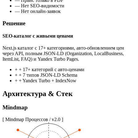
—
Прайс только в PDF
—
Нет SEO-видимости
—
Нет онлайн-заявок
Решение
SEO-каталог с живыми ценами
Next.js каталог с 17+ категориями, авто-обновлением цен
через API, полным JSON-LD (Organization, LocalBusiness,
ItemList, FAQ) и Yandex Turbo Pages.
+
+ 17+ категорий с авто-ценами
+
+ 7 типов JSON-LD Schema
+
+ Yandex Turbo + IndexNow
Архитектура & Стек
Mindmap
[ Mindmap Процессов / v2.0 ]