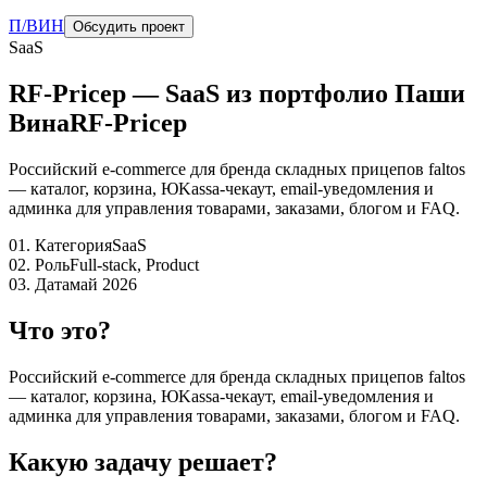
П/ВИН
Обсудить проект
SaaS
RF-Pricep
—
SaaS
из портфолио Паши
Вина
RF-Pricep
Российский e-commerce для бренда складных прицепов faltos
— каталог, корзина, ЮKassa-чекаут, email-уведомления и
админка для управления товарами, заказами, блогом и FAQ.
01. Категория
SaaS
02. Роль
Full-stack, Product
03. Дата
май 2026
Что это?
Российский e-commerce для бренда складных прицепов faltos
— каталог, корзина, ЮKassa-чекаут, email-уведомления и
админка для управления товарами, заказами, блогом и FAQ.
Какую задачу решает?