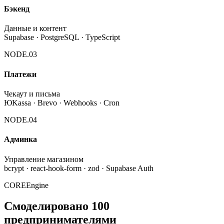
Бэкенд
Данные и контент
Supabase · PostgreSQL · TypeScript
NODE.
03
Платежи
Чекаут и письма
ЮKassa · Brevo · Webhooks · Cron
NODE.
04
Админка
Управление магазином
bcrypt · react-hook-form · zod · Supabase Auth
CORE
Engine
Смоделировано 100
предпринимателями