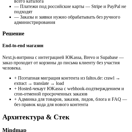
всего каталога
—
Платежи под российские карты — Stripe и PayPal не
подходят
—
Заказы и заявки нужно обрабатывать без ручного
администрирования
Решение
End-to-end магазин
Next.js-витрина с интеграцией ЮKassa, Brevo и Supabase —
заказ проходит от корзины до письма клиенту без участия
человека.
+
Поэтапная миграция контента из faltos.de: crawl →
extract → translate → load
+
Hosted-чекаут ЮKassa с webhook-подтверждением и
cron-отменой просроченных заказов
+
Админка для товаров, заказов, лидов, блога и FAQ —
без правок кода для нового контента
Архитектура & Стек
Mindmap