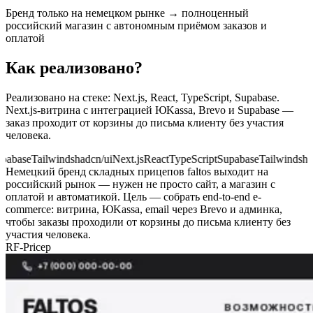
Бренд только на немецком рынке → полноценный
российский магазин с автономным приёмом заказов и
оплатой
Как реализовано?
Реализовано на стеке: Next.js, React, TypeScript, Supabase.
Next.js-витрина с интеграцией ЮKassa, Brevo и Supabase —
заказ проходит от корзины до письма клиенту без участия
человека.
ase
Tailwind
shadcn/ui
Next.js
React
TypeScript
Supabase
Tailwind
shadcn/
Немецкий бренд складных прицепов faltos выходит на
российский рынок — нужен не просто сайт, а магазин с
оплатой и автоматикой.
Цель — собрать end-to-end e-
commerce: витрина, ЮKassa, email через Brevo и админка,
чтобы заказы проходили от корзины до письма клиенту без
участия человека.
RF-Pricep