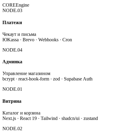
CORE
Engine
NODE.
03
Платежи
Чекаут и письма
ЮKassa · Brevo · Webhooks · Cron
NODE.
04
Админка
Управление магазином
bcrypt · react-hook-form · zod · Supabase Auth
NODE.
01
Витрина
Каталог и корзина
Next.js · React 19 · Tailwind · shadcn/ui · zustand
NODE.
02