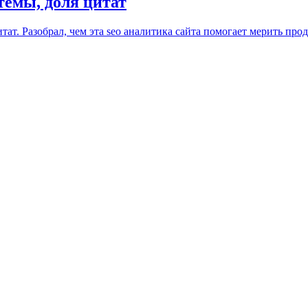
темы, доля цитат
тат. Разобрал, чем эта seo аналитика сайта помогает мерить про