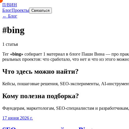
П/ВИН
Блог
Проекты
Связаться
← Блог
#
bing
1
статья
Тег
«
bing
»
собирает
1
материал
в блоге Паши Вина — про практи
реальных проектов: что сработало, что нет и что из этого можн
Что здесь можно найти?
Кейсы, пошаговые решения, SEO-эксперименты, AI-инструмент
Кому полезна подборка?
Фаундерам, маркетологам, SEO-специалистам и разработчикам
17 июня 2026 г.