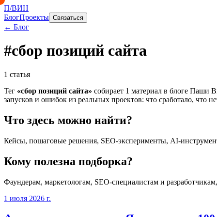
П/ВИН
Блог
Проекты
Связаться
← Блог
#
сбор позиций сайта
1
статья
Тег
«
сбор позиций сайта
»
собирает
1
материал
в блоге Паши Ви
запусков и ошибок из реальных проектов: что сработало, что не
Что здесь можно найти?
Кейсы, пошаговые решения, SEO-эксперименты, AI-инструмент
Кому полезна подборка?
Фаундерам, маркетологам, SEO-специалистам и разработчикам
1 июля 2026 г.