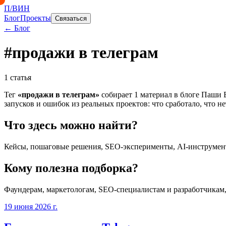
П/ВИН
Блог
Проекты
Связаться
← Блог
#
продажи в телеграм
1
статья
Тег
«
продажи в телеграм
»
собирает
1
материал
в блоге Паши В
запусков и ошибок из реальных проектов: что сработало, что не
Что здесь можно найти?
Кейсы, пошаговые решения, SEO-эксперименты, AI-инструмент
Кому полезна подборка?
Фаундерам, маркетологам, SEO-специалистам и разработчикам
19 июня 2026 г.