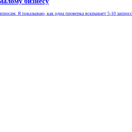
малому бизнесу
просам. Я показываю, как одна проверка вскрывает 5-10 запросов