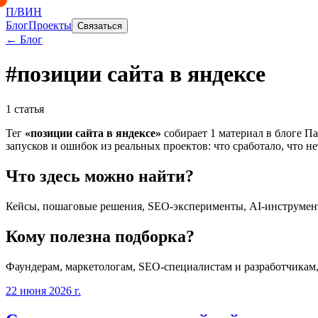
П/ВИН
Блог
Проекты
Связаться
← Блог
#
позиции сайта в яндексе
1
статья
Тег
«
позиции сайта в яндексе
»
собирает
1
материал
в блоге Па
запусков и ошибок из реальных проектов: что сработало, что не
Что здесь можно найти?
Кейсы, пошаговые решения, SEO-эксперименты, AI-инструмент
Кому полезна подборка?
Фаундерам, маркетологам, SEO-специалистам и разработчикам
22 июня 2026 г.