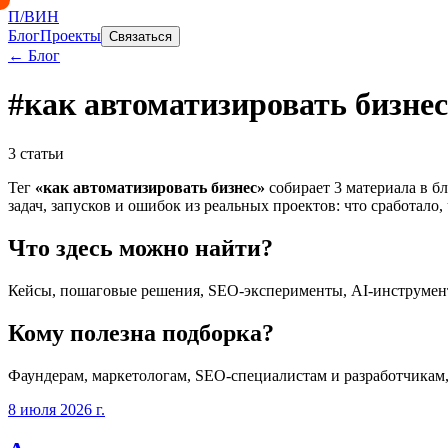
П/ВИН
Блог
Проекты
Связаться
← Блог
#
как автоматизировать бизнес
3
статьи
Тег
«
как автоматизировать бизнес
»
собирает
3
материала
в бл
задач, запусков и ошибок из реальных проектов: что сработало, 
Что здесь можно найти?
Кейсы, пошаговые решения, SEO-эксперименты, AI-инструмент
Кому полезна подборка?
Фаундерам, маркетологам, SEO-специалистам и разработчикам
8 июля 2026 г.