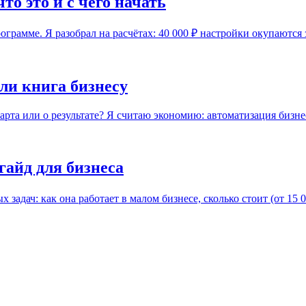
о это и с чего начать
рамме. Я разобрал на расчётах: 40 000 ₽ настройки окупаются за
ли книга бизнесу
арта или о результате? Я считаю экономию: автоматизация бизнес
гайд для бизнеса
 задач: как она работает в малом бизнесе, сколько стоит (от 15 