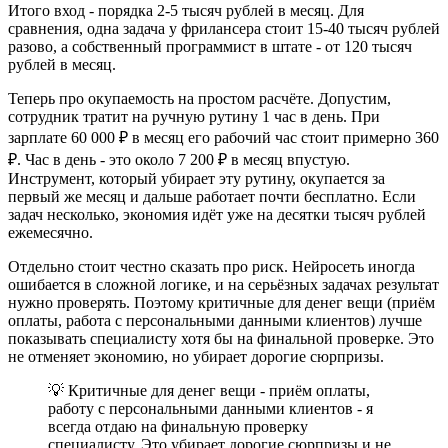
Итого вход - порядка 2-5 тысяч рублей в месяц. Для
сравнения, одна задача у фрилансера стоит 15-40 тысяч рублей
разово, а собственный программист в штате - от 120 тысяч
рублей в месяц.
Теперь про окупаемость на простом расчёте. Допустим,
сотрудник тратит на ручную рутину 1 час в день. При
зарплате 60 000 ₽ в месяц его рабочий час стоит примерно 360
₽. Час в день - это около 7 200 ₽ в месяц впустую.
Инструмент, который убирает эту рутину, окупается за
первый же месяц и дальше работает почти бесплатно. Если
задач несколько, экономия идёт уже на десятки тысяч рублей
ежемесячно.
Отдельно стоит честно сказать про риск. Нейросеть иногда
ошибается в сложной логике, и на серьёзных задачах результат
нужно проверять. Поэтому критичные для денег вещи (приём
оплаты, работа с персональными данными клиентов) лучше
показывать специалисту хотя бы на финальной проверке. Это
не отменяет экономию, но убирает дорогие сюрпризы.
💡 Критичные для денег вещи - приём оплаты,
работу с персональными данными клиентов - я
всегда отдаю на финальную проверку
специалисту. Это убирает дорогие сюрпризы и не