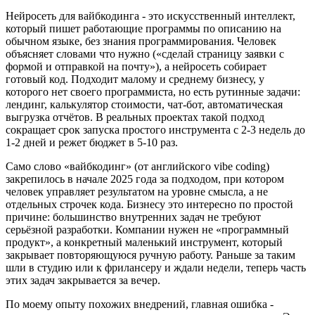
Нейросеть для вайбкодинга - это искусственный интеллект,
который пишет работающие программы по описанию на
обычном языке, без знания программирования. Человек
объясняет словами что нужно («сделай страницу заявки с
формой и отправкой на почту»), а нейросеть собирает
готовый код. Подходит малому и среднему бизнесу, у
которого нет своего программиста, но есть рутинные задачи:
лендинг, калькулятор стоимости, чат-бот, автоматическая
выгрузка отчётов. В реальных проектах такой подход
сокращает срок запуска простого инструмента с 2-3 недель до
1-2 дней и режет бюджет в 5-10 раз.
Само слово «вайбкодинг» (от английского vibe coding)
закрепилось в начале 2025 года за подходом, при котором
человек управляет результатом на уровне смысла, а не
отдельных строчек кода. Бизнесу это интересно по простой
причине: большинство внутренних задач не требуют
серьёзной разработки. Компании нужен не «программный
продукт», а конкретный маленький инструмент, который
закрывает повторяющуюся ручную работу. Раньше за таким
шли в студию или к фрилансеру и ждали недели, теперь часть
этих задач закрывается за вечер.
По моему опыту похожих внедрений, главная ошибка -