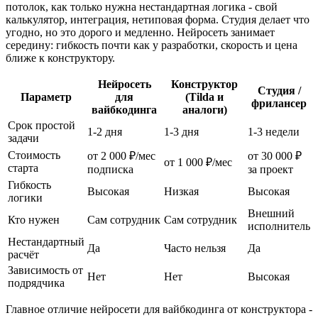
потолок, как только нужна нестандартная логика - свой
калькулятор, интеграция, нетиповая форма. Студия делает что
угодно, но это дорого и медленно. Нейросеть занимает
середину: гибкость почти как у разработки, скорость и цена
ближе к конструктору.
Нейросеть
Конструктор
Студия /
Параметр
для
(Tilda и
фрилансер
вайбкодинга
аналоги)
Срок простой
1-2 дня
1-3 дня
1-3 недели
задачи
Стоимость
от 2 000 ₽/мес
от 30 000 ₽
от 1 000 ₽/мес
старта
подписка
за проект
Гибкость
Высокая
Низкая
Высокая
логики
Внешний
Кто нужен
Сам сотрудник
Сам сотрудник
исполнитель
Нестандартный
Да
Часто нельзя
Да
расчёт
Зависимость от
Нет
Нет
Высокая
подрядчика
Главное отличие нейросети для вайбкодинга от конструктора -