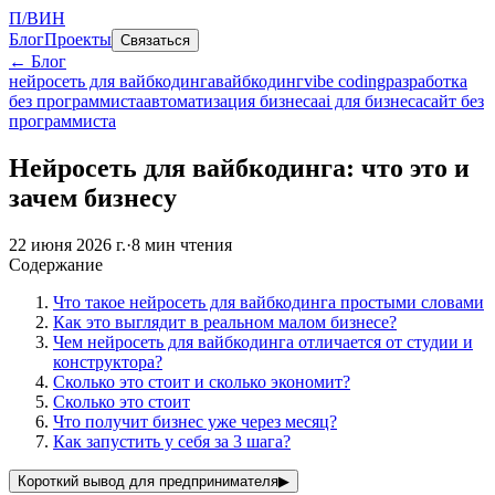
П/ВИН
Блог
Проекты
Связаться
← Блог
нейросеть для вайбкодинга
вайбкодинг
vibe coding
разработка
без программиста
автоматизация бизнеса
ai для бизнеса
сайт без
программиста
Нейросеть для вайбкодинга: что это и
зачем бизнесу
22 июня 2026 г.
·
8
мин чтения
Содержание
Что такое нейросеть для вайбкодинга простыми словами
Как это выглядит в реальном малом бизнесе?
Чем нейросеть для вайбкодинга отличается от студии и
конструктора?
Сколько это стоит и сколько экономит?
Сколько это стоит
Что получит бизнес уже через месяц?
Как запустить у себя за 3 шага?
Короткий вывод для предпринимателя
▶