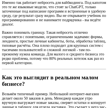
Именно так работает нейросеть для вайбкодинга. Под капотом
это те же языковые модели, что стоят за ChatGPT, только
заточенные под написание программ и встроенные в удобную
среду, где результат сразу видно. Вы не открываете учебник по
программированию и не нанимаете подрядчика - вы ведёте
диалог.
Важно понимать границу. Такая нейросеть отлично
справляется с понятными, ограниченными задачами: формы,
лендинги, простые личные кабинеты, боты, обработка таблиц,
типовые расчёты. Она плохо подходит для крупных систем с
тысячами пользователей и сложной логикой - там по-
прежнему нужна команда. Для малого и среднего бизнеса это
редко проблема, потому что 80% реальных хотелок как раз из
первой категории.
Как это выглядит в реальном малом
бизнесе?
Возьмём типичный пример. Небольшой интернет-магазин
делает около 50 заказов в день. Менеджер каждое утро
вручную выгружает новые заказы, сверяет остатки и копирует
данные в таблицу для отдела доставки. Это съедает у него час-