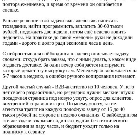
полтора ежедневно, и время от времени он ошибается в
спешке.
Раньше решение этой задачи выглядело так: написать
техзадание, найти программиста, заплатить 30-60 тысяч
рублей, подождать две недели, потом ещё неделю ловить
недочёты. На практике до такой «мелочи» руки не доходили
годами - дорого и долго ради экономии часа в день.
С нейросетью для вайбкодинга владелец описывает задачу
словами: откуда брать заказы, что с ними делать, в каком виде
отдавать доставке. За один вечер собирается инструмент,
который делает эту выгрузку сам. Менеджер освобождается на
5-7 часов в неделю, а ошибки ручного копирования исчезают.
Другой частый случай - B2B-агентство из 10 человек. У него
нет своего разработчика, но регулярно нужны мелкие штуки:
посадочная страница под новую услугу, опрос для клиентов,
внутренний справочник цен. По моему опыту, такие
агентства тратят на каждую подобную задачу от 15 до 40
тысяч рублей на стороне и неделю ожидания. С вайбкодингом
эти же задачи закрывает один сотрудник без технического
образования за пару часов, и бюджет уходит только на
подписку к сервису.