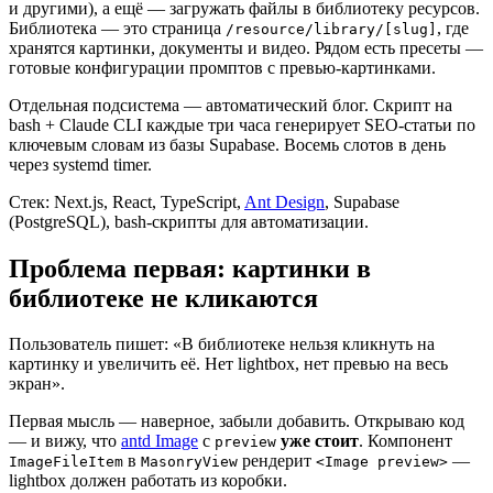
и другими), а ещё — загружать файлы в библиотеку ресурсов.
Библиотека — это страница
, где
/resource/library/[slug]
хранятся картинки, документы и видео. Рядом есть пресеты —
готовые конфигурации промптов с превью-картинками.
Отдельная подсистема — автоматический блог. Скрипт на
bash + Claude CLI каждые три часа генерирует SEO-статьи по
ключевым словам из базы Supabase. Восемь слотов в день
через systemd timer.
Стек: Next.js, React, TypeScript,
Ant Design
, Supabase
(PostgreSQL), bash-скрипты для автоматизации.
Проблема первая: картинки в
библиотеке не кликаются
Пользователь пишет: «В библиотеке нельзя кликнуть на
картинку и увеличить её. Нет lightbox, нет превью на весь
экран».
Первая мысль — наверное, забыли добавить. Открываю код
— и вижу, что
antd Image
с
уже стоит
. Компонент
preview
в
рендерит
—
ImageFileItem
MasonryView
<Image preview>
lightbox должен работать из коробки.