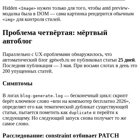
Hidden
нужен только для того, чтобы antd preview-
<Image>
модалка была в DOM — сама картинка рендерится обычным
для контроля стилей.
<img>
Проблема четвёртая: мёртвый
автоблог
Параллельно с UX-проблемами обнаружилось, что
автоматический блог gptweb.ru не публиковал статьи
25 дней
.
Последняя публикация — 3 мая. При восьми слотах в день это
200 упущенных статей.
Симптомы
В логах
— бесконечный цикл: скрипт
blog-generate.log
берёт ключевое слово «впн на компьютер бесплатно 2026»,
определяет его как тематический дубликат существующей
статьи, пытается пометить как
и перейти к
duplicate
следующему. Но следующий запуск снова получает то же
самое слово.
Расследование: constraint отбивает PATCH