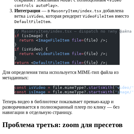
Modal
<video
.
controls autoPlay>
Интеграция
— в
добавлена
MasonryItem/index.tsx
ветка
, которая рендерит
вместо
isVideo
VideoFileItem
.
DefaultFileItem
// MasonryItem/index.tsx — dispatch по типу файла
if
 (isImage) {
  return
 <
ImageFileItem
 file
=
{file} />;
}
if
 (isVideo) {
  return
 <
VideoFileItem
 file
=
{file} />;
}
return
 <
DefaultFileItem
 file
=
{file} />;
Для определения типа используется MIME-тип файла из
метаданных:
const
 isVideo
 =
 file.mimeType?.
startsWith
(
'video/'
const
 isImage
 =
 file.mimeType?.
startsWith
(
'image/'
Теперь видео в библиотеке показывает превью-кадр и
разворачивается в полноэкранный плеер по клику — без
навигации в отдельную страницу.
Проблема третья: zoom для пресетов