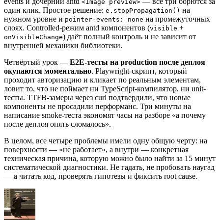
events и дочерний antd
— все три борются за
<Image preview>
один клик. Простое решение:
на
e.stopPropagation()
нужном уровне и
на промежуточных
pointer-events: none
слоях. Controlled-режим antd компонентов (
+
visible
) даёт полный контроль и не зависит от
onVisibleChange
внутренней механики библиотеки.
Четвёртый урок —
E2E-тесты на production после деплоя
окупаются моментально
. Playwright-скрипт, который
проходит авторизацию и кликает по реальным элементам,
ловит то, что не поймает ни TypeScript-компилятор, ни unit-
тесты. TTFB-замеры через curl подтвердили, что новые
компоненты не просадили перформанс. Три минуты на
написание smoke-теста экономят часы на разборе «а почему
после деплоя опять сломалось».
В целом, все четыре проблемы имели одну общую черту: на
поверхности — «не работает», а внутри — конкретная
техническая причина, которую можно было найти за 15 минут
систематической диагностики. Не гадать, не пробовать наугад
— а читать код, проверять гипотезы и фиксить root cause.