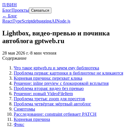
П/ВИН
Блог
Проекты
Связаться
← Блог
React
TypeScript
debugging
AI
Node.js
Lightbox, видео-превью и починка
автоблога gptweb.ru
28 мая 2026 г.
·
8
мин чтения
Содержание
Что такое gptweb.ru и зачем ему библиотека
Проблема первая: картинки в библиотеке не кликаются
Корневая причина: перехват клика
Решение: inline preview с блокировкой всплытия
Проблема вторая: видео без превью
Решение: новый VideoFileItem
Проблема третья: zoom для пресетов
Проблема четвёртая: мёртвый автоблог
Симптомы
Расследование: constraint отбивает PATCH
Корневая причина
Фикс