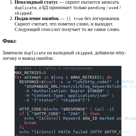
Невалидный статус
— скрипт пытается записать
, а БД принимает только
/
/
duplicate
pending
used
.
skipped
Подавление ошибок
—
без логирования.
|| true
Скрипт считает, что пометил слово, и выходит.
Следующий cron-слот получает то же самое слово.
Фикс
Заменили
на валидный
, добавили retry-
duplicate
skipped
логику и вывод ошибок:
# Стало — с retry и логированием
MAX_RETRIES
=
5
for
 attempt 
in
 $(
seq
 1
 $MAX_RETRIES); 
do
  RESPONSE
=
$(
curl
 -s
 -w
 "\n%{http_code}"
 -X
 PATCH
 
    "
$SUPABASE_URL
/rest/v1/blog_keywords?id=eq.
$KW
    -H
 "Authorization: Bearer 
$TOKEN
"
 \
    -H
 "Content-Type: application/json"
 \
    -d
 '{"status": "skipped"}'
)
  HTTP_CODE
=
$(
echo
 "
$RESPONSE
"
 |
 tail
 -1
)
  if
 [ 
"
$HTTP_CODE
"
 =
 "204"
 ]; 
then
    echo
 "[$(
date
)] Keyword 
$KW_ID
 marked as skipp
    break
  fi
  echo
 "[$(
date
)] PATCH failed (HTTP 
$HTTP_CODE
), 