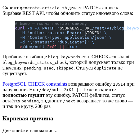
Скрипт
делает PATCH-запрос к
generate-article.sh
Supabase REST API, чтобы обновить статус ключевого слова:
# Было — молча глотает ошибку
curl
 -s
 -X
 PATCH
 "
$SUPABASE_URL
/rest/v1/blog_keywo
  -H
 "Authorization: Bearer 
$TOKEN
"
 \
  -H
 "Content-Type: application/json"
 \
  -d
 '{"status": "duplicate"}'
 \
  >
/dev/null
 2>&1
 ||
 true
Проблема: в таблице
есть CHECK-constraint
blog_keywords
, который допускает только три
blog_keywords_status_check
значения:
,
,
. Статуса
не
pending
used
skipped
duplicate
существует.
PostgreSQL CHECK constraints
возвращают ошибку
при
23514
нарушении. Но
в скрипте
>/dev/null 2>&1 || true
полностью глушит
эту ошибку. PATCH фейлится, статус
остаётся
, эндпоинт
возвращает то же слово —
pending
/next
и так по кругу, 200 раз.
Корневая причина
Две ошибки наложились: