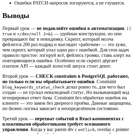
Ошибки PATCH-запросов логируются, а не глушатся.
Выводы
Первый урок —
не подавляйте ошибки в автоматизации
.
||
и
— удобные конструкции, но они
true
>/dev/null 2>&1
превращают баг в невидимку. Скрипт, который молча
фейлится 200 раз подряд и выглядит «рабочим» — это хуже,
чем скрипт, который упал один раз с ошибкой. Для cron-задач
правило простое: логируй всё, фейлись громко, ставь алерт на
повторяющиеся ошибки. Особенно если скрипт дёргает
платное API — каждый холостой запуск стоит денег.
Второй урок —
CHECK constraints в PostgreSQL работают,
но только если вы обрабатываете ошибки
. Constraint
делал ровно то, для чего был
blog_keywords_status_check
создан — не пускал невалидный статус. Но вызывающий код
игнорировал ответ базы. Constraint без обработки ошибок на
клиенте — это замок без дверного проёма. Данные защищены,
но бизнес-логика зависает в неопределённом состоянии.
Третий урок —
перехват событий в React-компонентах с
вложенными обработчиками требует осознанного
управления
. Когда у вас parent div с
, overlay с pointer
onClick