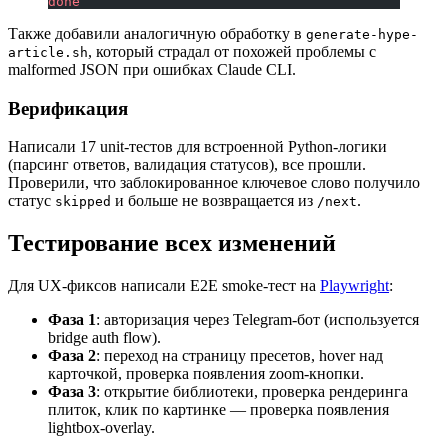
done
Также добавили аналогичную обработку в
generate-hype-
, который страдал от похожей проблемы с
article.sh
malformed JSON при ошибках Claude CLI.
Верификация
Написали 17 unit-тестов для встроенной Python-логики
(парсинг ответов, валидация статусов), все прошли.
Проверили, что заблокированное ключевое слово получило
статус
и больше не возвращается из
.
skipped
/next
Тестирование всех изменений
Для UX-фиксов написали E2E smoke-тест на
Playwright
:
Фаза 1
: авторизация через Telegram-бот (используется
bridge auth flow).
Фаза 2
: переход на страницу пресетов, hover над
карточкой, проверка появления zoom-кнопки.
Фаза 3
: открытие библиотеки, проверка рендеринга
плиток, клик по картинке — проверка появления
lightbox-overlay.