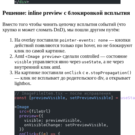
</
div
>
Решение: inline preview с блокировкой всплытия
Вместо того чтобы чинить цепочку всплытия событий (что
хрупко и может сломать DnD), мы пошли другим путём:
На overlay поставили
— кнопки
pointer-events: none
действий появляются только при hover, но не блокируют
клик по самой картинке.
Antd
сделали controlled — состояние
<Image preview>
управляется явно через
, а не через
visible
useState
внутренний клик antd.
На картинке поставили
с
onClick
e.stopPropagation()
— клик не всплывает до родительского div, а открывает
lightbox.
// ImageFileItem.tsx — после исправления
const
 [
previewVisible
, 
setPreviewVisible
] 
=
 useSta
<
Image
  src
=
{fileUrl}
  preview
=
{{
    visible: previewVisible,
    onVisibleChange: setPreviewVisible,
  }}
  onClick
=
{(
e
) 
=>
 {