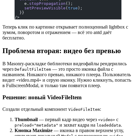
    e.
stopPropagation
();
    setPreviewVisible
(
true
);
  }}
/>
Теперь клик по картинке открывает полноценный lightbox с
зумом, поворотом и отражением — всё это antd даёт
бесплатно.
Проблема вторая: видео без превью
В Masonry-раскладке библиотеки видеофайлы рендерились
через
— это просто иконка файла с
DefaultFileItem
названием. Никакого превью, никакого плеера. Пользователь
видит «video.mp4» и серую иконку. Нужно кликнуть, попасть
в FullscreenModal, и только там появится плеер.
Решение: новый VideoFileItem
Создали отдельный компонент
:
VideoFileItem
Thumbnail
— первый кадр видео через
с
<video>
и захват кадра на
.
preload="metadata"
loadeddata
Кнопка Maximize
— иконка в правом верхнем углу,
открывает локальный
с полноценным