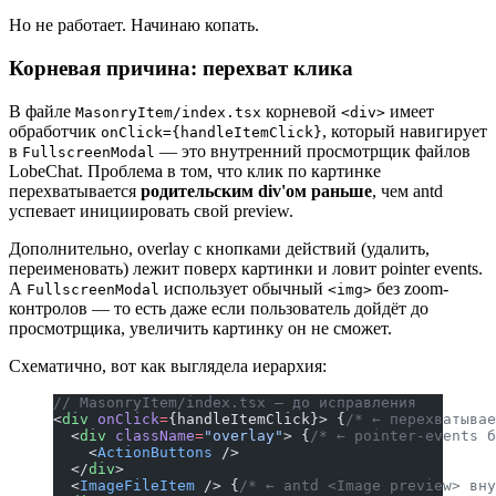
Но не работает. Начинаю копать.
Корневая причина: перехват клика
В файле
корневой
имеет
MasonryItem/index.tsx
<div>
обработчик
, который навигирует
onClick={handleItemClick}
в
— это внутренний просмотрщик файлов
FullscreenModal
LobeChat. Проблема в том, что клик по картинке
перехватывается
родительским div'ом раньше
, чем antd
успевает инициировать свой preview.
Дополнительно, overlay с кнопками действий (удалить,
переименовать) лежит поверх картинки и ловит pointer events.
А
использует обычный
без zoom-
FullscreenModal
<img>
контролов — то есть даже если пользователь дойдёт до
просмотрщика, увеличить картинку он не сможет.
Схематично, вот как выглядела иерархия:
// MasonryItem/index.tsx — до исправления
<
div
 onClick
=
{handleItemClick}> {
/* ← перехватывае
  <
div
 className
=
"overlay"
> {
/* ← pointer-events б
    <
ActionButtons
 />
  </
div
>
  <
ImageFileItem
 /> {
/* ← antd <Image preview> вн