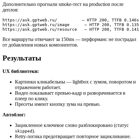
Дополнительно прогнали smoke-тест на production после
деплоя:
https://ask.gptweb.ru/          — HTTP 200, TTFB 0.146s

https://ask.gptweb.ru/image      — HTTP 200, TTFB 0.135
Все маршруты отвечают за 150ms — перформанс не пострадал
от добавления новых компонентов.
Результаты
UX библиотеки:
Картинки кликабельны — lightbox с зумом, поворотом и
отражением работает.
Видео показывает превью-кадр и разворачивается в
плеер по клику.
Пресеты имеют кнопку зума на превью.
Автоблог:
Зацикленное ключевое слово разблокировано (статус
).
skipped
Retry-логика предотвращает повторное зацикливание.