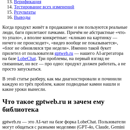
Верификация
Тестирование всех изменений
Результаты
Выводы
Когда продукт живёт в продакшене и им пользуются реальные
люди, баги прилетают пачками. Причём не абстрактные «что-
то упало», а вполне конкретные: «кликаю на картинку —
ничего не происходит», «видео вообще не показывается»,
«блог не обновлялся три недели». Именно такой букет
прилетел от пользователя
gptweb.ru
— нашего AI-агрегатора
на базе
LobeChat
. Три проблемы, на первый взгляд не
связанные, но все — про одно: продукт должен работать, а не
просто запускаться.
В этой статье разберу, как мы диагностировали и починили
каждую из трёх проблем, какие подводные камни нашли и
какие уроки вынесли.
Что такое gptweb.ru и зачем ему
библиотека
gptweb.ru — это AI-чат на базе форка LobeChat. Пользователи
могут общаться с разными моделями (GPT-4o, Claude, Gemini