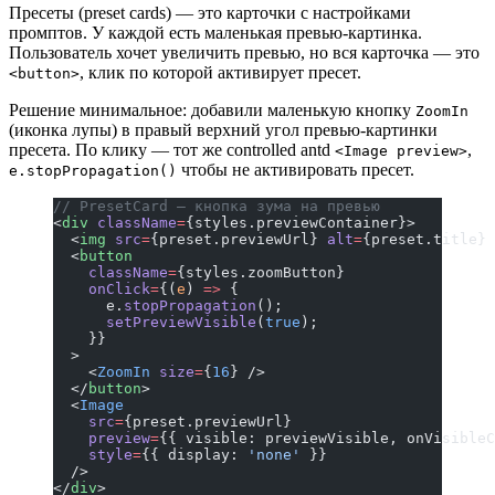
Пресеты (preset cards) — это карточки с настройками
промптов. У каждой есть маленькая превью-картинка.
Пользователь хочет увеличить превью, но вся карточка — это
, клик по которой активирует пресет.
<button>
Решение минимальное: добавили маленькую кнопку
ZoomIn
(иконка лупы) в правый верхний угол превью-картинки
пресета. По клику — тот же controlled antd
,
<Image preview>
чтобы не активировать пресет.
e.stopPropagation()
// PresetCard — кнопка зума на превью
<
div
 className
=
{styles.previewContainer}>
  <
img
 src
=
{preset.previewUrl} 
alt
=
{preset.title} 
  <
button
    className
=
{styles.zoomButton}
    onClick
=
{(
e
) 
=>
 {
      e.
stopPropagation
();
      setPreviewVisible
(
true
);
    }}
  >
    <
ZoomIn
 size
=
{
16
} />
  </
button
>
  <
Image
    src
=
{preset.previewUrl}
    preview
=
{{ visible: previewVisible, onVisibleC
    style
=
{{ display: 
'none'
 }}
  />
</
div
>