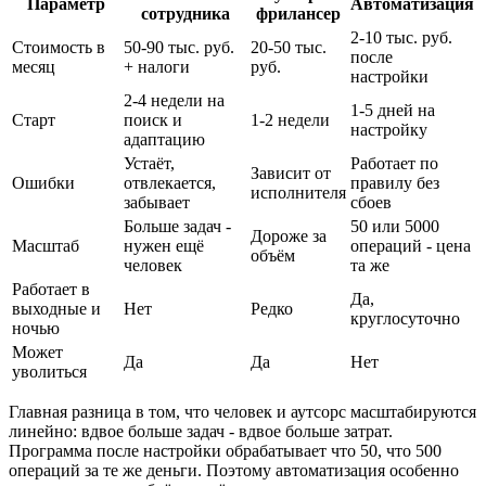
Параметр
Автоматизация
сотрудника
фрилансер
2-10 тыс. руб.
Стоимость в
50-90 тыс. руб.
20-50 тыс.
после
месяц
+ налоги
руб.
настройки
2-4 недели на
1-5 дней на
Старт
поиск и
1-2 недели
настройку
адаптацию
Устаёт,
Работает по
Зависит от
Ошибки
отвлекается,
правилу без
исполнителя
забывает
сбоев
Больше задач -
50 или 5000
Дороже за
Масштаб
нужен ещё
операций - цена
объём
человек
та же
Работает в
Да,
выходные и
Нет
Редко
круглосуточно
ночью
Может
Да
Да
Нет
уволиться
Главная разница в том, что человек и аутсорс масштабируются
линейно: вдвое больше задач - вдвое больше затрат.
Программа после настройки обрабатывает что 50, что 500
операций за те же деньги. Поэтому автоматизация особенно