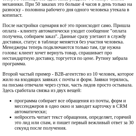
механики. При 50 заказах это больше 4 часов в день только на
разноску - половина рабочего дня одного человека утекала в
копипаст.
После настройки сценария всё это происходит само. Пришла
оплата - клиенту автоматически уходит сообщение "оплата
получена, собираем заказ". Данные сразу улетают в службу
доставки, статус в таблице меняется без участия человека.
Менеджеры теперь подключаются только там, где нужна
голова: клиент хочет вернуть товар, спрашивает про
нестандартную доставку, торгуется по цене. Рутину забрала
программа.
Второй частый пример - B2B-агентство из 10 человек, которое
жило на входящих заявках с почты и форм. Заявки терялись,
на письма отвечали через сутки, часть лидов просто остывала.
Здесь сработала связка из двух вещей:
программа собирает все обращения из почты, форм и
мессенджеров в одно окно и заводит карточку в CRM
автоматически;
нейросеть читает текст обращения, определяет, горячий
это лид или спам, и пишет первый вежливый ответ за 30
секунд после получения.