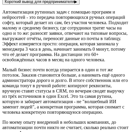
Короткий вывод для предпринимателя
▶
Автоматизация рутинных задач с помощью программ и
нейросетей - это передача повторяющихся ручных операций
софту, который делает их сам, без участия человека. Подходит
малому и среднему бизнесу, где сотрудники тратят часы на
одно и то же: разносят заявки, отвечают на типовые вопросы,
выгружают отчёты, переносят данные из почты в таблицу.
Эффект измеряется просто: операция, которая занимала у
менеджера 3 часа в день, начинает занимать 0 минут, потому
что её делает программа. На дистанции это 60+
освобождённых часов в месяц на одного человека.
Малый бизнес почти всегда упирается в один и тот же
потолок. Заказов становится больше, а нанимать ещё одного
администратора дорого и долго. В итоге собственник или его
команда тонут в ручной работе: копируют реквизиты,
вручную ставят статусы в CRM, по вечерам сводят выручку
из трёх источников в один Excel. Это та самая рутина,
которую и забирает автоматизация - не "волшебный ИИ
заменит людей", а конкретная программа, которая снимает с
человека конкретную повторяющуюся операцию.
По моему опыту внедрений в небольших компаниях, до
автоматизации почти никто не считает, сколько реально стоит