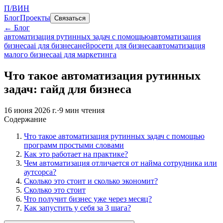
П/ВИН
Блог
Проекты
Связаться
← Блог
автоматизация рутинных задач с помощью
автоматизация
бизнеса
ai для бизнеса
нейросети для бизнеса
автоматизация
малого бизнеса
ai для маркетинга
Что такое автоматизация рутинных
задач: гайд для бизнеса
16 июня 2026 г.
·
9
мин чтения
Содержание
Что такое автоматизация рутинных задач с помощью
программ простыми словами
Как это работает на практике?
Чем автоматизация отличается от найма сотрудника или
аутсорса?
Сколько это стоит и сколько экономит?
Сколько это стоит
Что получит бизнес уже через месяц?
Как запустить у себя за 3 шага?