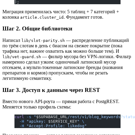
);
Миграция применилась чисто: 5 таблиц + 7 категорий +
колонка
. Фундамент готов.
article.cluster_id
Шаг 2. Общие библиотеки
Написал
— распределение публикаций
lib/slot-parity.sh
по трём слотам в день с биасом на свежее покрытие (пока
трафика нет, важнее охватить как можно больше тем). И
— фильтр мусора без VPN-логики. Фильтр
lib/vet-guard.sh
намеренно сделал узким: одиночный латинский мусор
отсекаем, а мульти-токенные латинские бренды (названия
препаратов и кормов) пропускаем, чтобы не резать
легитимную семантику.
Шаг 3. Доступ к данным через REST
Вместо нового API-роута — прямая работа с PostgREST.
Меняется только профиль схемы:
curl
 -s
 "
$SUPABASE_URL
/rest/v1/blog_keywords?statu
  -H
 "apikey: 
$SERVICE_KEY
"
 \
  -H
 "Accept-Profile: likedog"