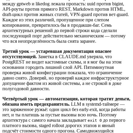
между gptweb и likedog лежала пропасть: uuid против bigint,
API-роуты против прямого REST, Markdown против HTML,
draft-цикл против живых статей, VPN-guard против вет-guard.
Каждое из этих различий, пропущенное при слепом
копировании, превратилось бы в продакшн-баг. Семь
архитектурных решений до первой строки кода сделали
последующий порт действительно механическим — потому
что вся неопределённость была снята заранее.
Третий урок — устаревшая документация опаснее
отсутствующей.
Заметка в CLAUDE.md уверяла, что
PostgREST не видит кастомные схемы, и я мог бы на этом
основании городить лишний слой API. Пятиминутная
проверка живой конфигурации показала, что ограничение
давно снято. Доверяй, но проверяй каждое инфраструктурное
допущение фактом из живой системы, а не строкой в доке
полугодовой давности.
Четвёртый урок — автоматизация, которая тратит деньги,
обязана иметь предохранитель.
LLM в systemd-таймере —
это заряженное ружьё: один цикл без early-exit, когда работы
нет, и ты платишь за пустые вызовы всю ночь. Поэтому
архитектура с самого начала закладывает
до первого
exit 0
платного вызова, staged rollout дорогих этапов и явный
подсчёт стоимости одного прогона. Самодвижущийся