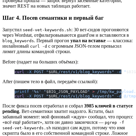
Проверка прошла — запрос вернул засеянные категории,
значит REST на новых таблицах работает.
Шаг 4. Посев семантики и первый баг
Запустил
: 30 вет-сидов прогоняются
seed-vet-keywords.sh
через Wordstat, отфильтровываются guard'ом и вставляются в
. Первый прогон
упал на вставке
— классика:
blog_keywords
инлайновый
с огромным JSON-телом превысил
curl -d
лимит длины командной строки.
Before (падает на больших объёмах):
curl
 -X
 POST
 "
$URL
/rest/v1/blog_keywords"
 -d
 "
$BIG
After (пишем тело в файл, передаём ссылкой):
printf
 '%s'
 "
$BIG_JSON_PAYLOAD
"
 >
 /tmp/kw_payload.
curl
 -X
 POST
 "
$URL
/rest/v1/blog_keywords"
 -d
 @/tmp
После фикса посев отработал и собрал
3985 ключей в статусе
pending
. Вет-семантики хватит надолго. Кстати, был
забавный момент: мой фоновый «ждун» сообщал, что процесс
«всё ещё работает», хотя он давно закончился —
pgrep -f
находил сам ждун, потому что имя
seed-vet-keywords.sh
скрипта было в его собственной командной строке. Ложное