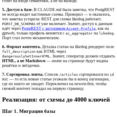
стоит на входе семантики, а не на выходе.
5. Доступ к базе.
В CLAUDE.md была заметка, что PostgREST
не всегда видит кастомные схемы. Проверил — и оказалось,
что заметка устарела: REST для схемы likedog работает,
её уже включает. Значит, доступ к данным
PGRST_DB_SCHEMAS
идёт через
PostgREST с заголовком
, как на
Accept-Profile
gptweb, только профиль меняется с
на
.
ai_aggregator
likedog
Порт стал почти механическим.
6. Формат контента.
Деталка статьи на likedog рендерит поле
как HTML через
full_description
. Значит, генератор должен отдавать
dangerouslySetInnerHTML
HTML, а не Markdown
— иначе на странице будут видны
решётки и звёздочки.
7. Сортировка ленты.
Список
сортировался по
/articles
id
— то есть новые статьи уезжали бы в конец пагинации,
ASC
где их никто не увидит. Переключил на newest-first, чтобы
свежий контент попадал на первую страницу.
Реализация: от схемы до 4000 ключей
Шаг 1. Миграция базы