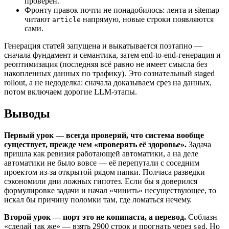
проверен.
Фронту правок почти не понадобилось: лента и sitemap
читают
напрямую, новые строки появляются
article
сами.
Генерация статей запущена и выкатывается поэтапно —
сначала фундамент и семантика, затем end-to-end-генерация и
реоптимизация (последняя всё равно не имеет смысла без
накопленных данных по трафику). Это сознательный staged
rollout, а не недоделка: сначала доказываем срез на данных,
потом включаем дорогие LLM-этапы.
Выводы
Первый урок — всегда проверяй, что система вообще
существует, прежде чем «проверять её здоровье».
Задача
пришла как ревизия работающей автоматики, а на деле
автоматики не было вовсе — её перепутали с соседним
проектом из-за открытой рядом папки. Полчаса разведки
сэкономили дни ложных гипотез. Если бы я доверился
формулировке задачи и начал «чинить» несуществующее, то
искал бы причину поломки там, где ломаться нечему.
Второй урок — порт это не копипаста, а перевод.
Соблазн
«сделай так же» — взять 2900 строк и прогнать через
. Но
sed