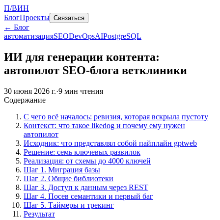
П/ВИН
Блог
Проекты
Связаться
← Блог
автоматизация
SEO
DevOps
AI
PostgreSQL
ИИ для генерации контента:
автопилот SEO-блога ветклиники
30 июня 2026 г.
·
9
мин чтения
Содержание
С чего всё началось: ревизия, которая вскрыла пустоту
Контекст: что такое likedog и почему ему нужен
автопилот
Исходник: что представлял собой пайплайн gptweb
Решение: семь ключевых развилок
Реализация: от схемы до 4000 ключей
Шаг 1. Миграция базы
Шаг 2. Общие библиотеки
Шаг 3. Доступ к данным через REST
Шаг 4. Посев семантики и первый баг
Шаг 5. Таймеры и трекинг
Результат