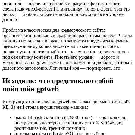
новостей — наследие ручной миграции с фикстур. Сайт
сделан как «pixel-perfect 1:1 миграция», то есть фронт трогать
нельзя — любое движение должно происходить на уровне
данных.
Проблема классическая для коммерческого сайта:
органический поисковый трафик не растёт сам по себе. Чтобы
клиника попадала в выдачу по запросам вроде «чем кормить
щенка», «почему кошка чихает» или «вакцинация собак
цена», нужен постоянный поток качественного, заточенного
под семантику контента. Писать его руками — дорого и
медленно. А на gptweb уже был отлаженный движок, который
делает это автономно. Логичный ход — портировать его.
Исходник: что представлял собой
пайплайн gptweb
Инструкция по посеву на gptweb оказалась документом на 43
КБ. За ней стояла внушительная машина:
около 13 bash-скриптов (~2900 строк) — сбор ключей,
построение кластеров, генерация статей, SEO-аудит,
реоптимизация, трекинг позиций;
отдельная схема в PostgreSQL под весь блог;