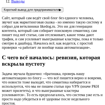
Выводы
Короткий вывод для предпринимателя
▶
Сайт, который сам ведёт свой блог без единого человека,
звучит как маркетинговая сказка - но именно такую систему я
собрал для ветклиники likedog.ru. Это ии для генерации
контента, который сам собирает поисковую семантику, сам
пишет под неё статьи, сам отслеживает, какие темы дают
трафик, и сам усиливает выигрышные кластеры, пока я только
смотрю в дашборд. Началось всё, как водится, с простой
проверки «а работает ли вообще наша автоматизация».
С чего всё началось: ревизия, которая
вскрыла пустоту
Задача звучала буднично: «братишка, проверь нашу
автоматизацию по блогу — что всё пишется верно и вовремя,
что новости тоже выходят, что семантика набирается и
используется, что мы не пишем статьи про VPN (иначе РКН
может прилететь), и что выигрышные кластеры
усиливаются». То есть предполагалось, что система уже есть и
просто надо убедиться в её здоровье после недельного
простоя.