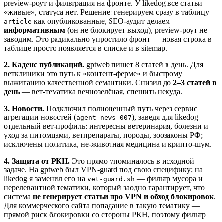
preview-роут и фильтрация на фронте. У likedog все статьи
«живые», статуса нет. Решение: генерируем сразу в таблицу
как опубликованные, SEO-аудит делаем
article
информативным
(он не блокирует выход), preview-роут не
заводим. Это радикально упростило фронт — новая строка в
таблице просто появляется в списке и в sitemap.
2. Каденс публикаций.
gptweb пишет 8 статей в день. Для
ветклиники это путь к «контент-ферме» и быстрому
выжиганию качественной семантики. Снизил до
2–3 статей в
день
— вет-тематика вечнозелёная, спешить некуда.
3. Новости.
Подключил полноценный путь через сервис
агрегации новостей (
), заведя для likedog
agent-news-007
отдельный вет-профиль: интересны ветеринария, болезни и
уход за питомцами, ветпрепараты, породы, зоозаконы РФ;
исключены политика, не-животная медицина и крипто-шум.
4. Защита от РКН.
Это прямо упоминалось в исходной
задаче. На gptweb был VPN-guard под свою специфику; на
likedog я заменил его на
— фильтр мусора и
vet-guard.sh
нерелевантной тематики, который заодно гарантирует, что
система
не генерирует статьи про VPN и обход блокировок
.
Для коммерческого сайта попадание в такую тематику —
прямой риск блокировки со стороны РКН, поэтому фильтр