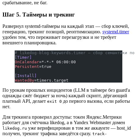
срабатывание, не баг.
Шаг 5. Таймеры и трекинг
Развернул systemd-таймеры на каждый этап — сбор ключей,
генерацию, трекинг позиций, реоптимизацию.
systemd.timer
удобен тем, что переживает перезагрузки и не требует
внешнего планировщика.
# likedog-blog-keywords.timer — сбор семантики по 
[Timer]
OnCalendar
=*-*-* 06:00:00
Persistent
=true
[Install]
WantedBy
=timers.target
По урокам прошлых инцидентов (LLM в таймере без guard'а
однажды сжёг бюджет за ночь) каждый скрипт, дёргающий
платный API, делает
до первого вызова, если работы
exit 0
нет.
Для трекинга проверил доступы: токен Яндекс.Метрики
работает для счётчика likedog, а в Yandex Webmaster домен
уже верифицирован в том же аккаунте — host_id
likedog.ru
получен, трекинг трафика заведётся сразу.
track-