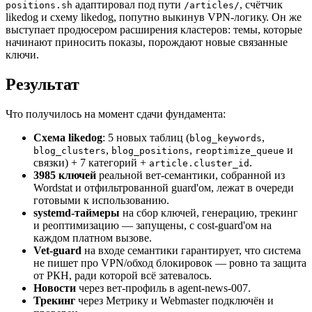
адаптировал под пути
, счётчик
positions.sh
/articles/
likedog и схему likedog, попутно выкинув VPN-логику. Он же
выступает продюсером расширения кластеров: темы, которые
начинают приносить показы, порождают новые связанные
ключи.
Результат
Что получилось на момент сдачи фундамента:
Схема likedog
: 5 новых таблиц (
,
blog_keywords
,
,
и
blog_clusters
blog_positions
reoptimize_queue
связки) + 7 категорий +
.
article.cluster_id
3985 ключей
реальной вет-семантики, собранной из
Wordstat и отфильтрованной guard'ом, лежат в очереди
готовыми к использованию.
systemd-таймеры
на сбор ключей, генерацию, трекинг
и реоптимизацию — запущены, с cost-guard'ом на
каждом платном вызове.
Vet-guard
на входе семантики гарантирует, что система
не пишет про VPN/обход блокировок — ровно та защита
от РКН, ради которой всё затевалось.
Новости
через вет-профиль в agent-news-007.
Трекинг
через Метрику и Webmaster подключён и