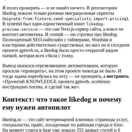
Я полез проверять — и не нашёл ничего. В репозитории
likedog лежали только разовые миграционные скрипты
(
,
,
).
migrate-from-fixture
seed-specialists
import-pricing
В systemd был один-единственный юнит
likedog-
— это сам Next.js-сервер сайта, а вовсе не
preview.service
контент-автоматика. В crontab — ни строчки про likedog.
Полноценный SEO-пайплайн с таймерами, Wordstat и
кластерами действительно существовал, но жил он в соседнем
проекте gptweb.ru, а likedog была просто открытой рядом
папкой, которая всех сбила с толку.
Вывод оказался отрезвляющим: автоматизации, которую
просили «проверить», на этом проекте никогда не было. И
тогда задача переобулась на лету — не проверять, а
построить
.
«Прочитай KNOWLEDGE проекта gptweb, особенно
инструкцию посева, и сделай так же».
Контекст: что такое likedog и почему
ему нужен автопилот
likedog.ru — это сайт ветеринарной клиники: страницы услуг,
специалисты, прайс, посадочные по районам города и блог.
На момент старта в базе уже лежало 355 живых статей и 6