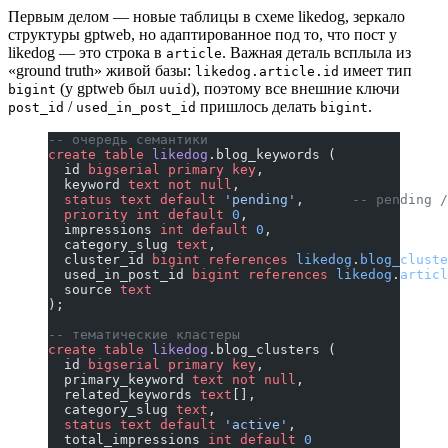
Первым делом — новые таблицы в схеме likedog, зеркало
структуры gptweb, но адаптированное под то, что пост у
likedog — это строка в
. Важная деталь всплыла из
article
«ground truth» живой базы:
имеет тип
likedog.article.id
(у gptweb был
), поэтому все внешние ключи
bigint
uuid
/
пришлось делать
.
post_id
used_in_post_id
bigint
-- очередь семантики
create
 table
 likedog
.blog_keywords (
  id 
bigserial
 primary key
,
  keyword 
text
 not null
,
  status
 text
 default
 'pending'
,      
-- pending /
  priority int
 default
 0
,
  impressions 
int
 default
 0
,
  category_slug 
text
,
  cluster_id 
bigint
 references
 likedog
.
blog_cluste
  used_in_post_id 
bigint
 references
 likedog
.
articl
  source 
text
);
-- тематические кластеры
create
 table
 likedog
.blog_clusters (
  id 
bigserial
 primary key
,
  primary_keyword 
text
 not null
,
  related_keywords 
text
[],
  category_slug 
text
,
  status
 text
 default
 'active'
,
  total_impressions 
int
 default
 0