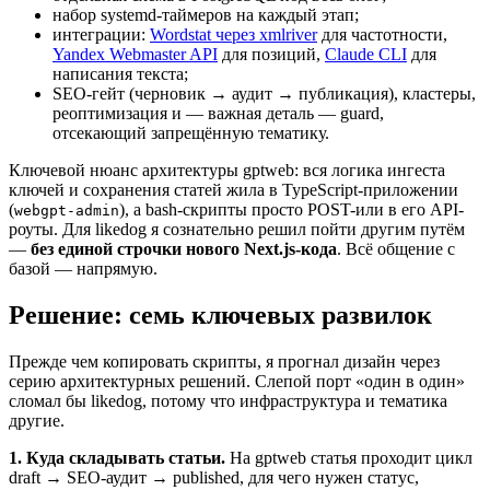
набор systemd-таймеров на каждый этап;
интеграции:
Wordstat через xmlriver
для частотности,
Yandex Webmaster API
для позиций,
Claude CLI
для
написания текста;
SEO-гейт (черновик → аудит → публикация), кластеры,
реоптимизация и — важная деталь — guard,
отсекающий запрещённую тематику.
Ключевой нюанс архитектуры gptweb: вся логика ингеста
ключей и сохранения статей жила в TypeScript-приложении
(
), а bash-скрипты просто POST-или в его API-
webgpt-admin
роуты. Для likedog я сознательно решил пойти другим путём
—
без единой строчки нового Next.js-кода
. Всё общение с
базой — напрямую.
Решение: семь ключевых развилок
Прежде чем копировать скрипты, я прогнал дизайн через
серию архитектурных решений. Слепой порт «один в один»
сломал бы likedog, потому что инфраструктура и тематика
другие.
1. Куда складывать статьи.
На gptweb статья проходит цикл
draft → SEO-аудит → published, для чего нужен статус,